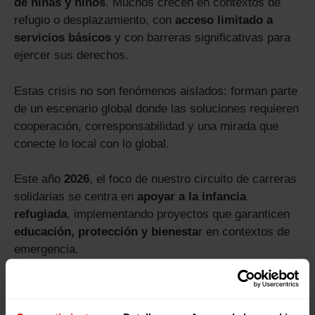
de niñas y niños
. Muchos crecen en contextos de
refugio o desplazamiento, con
acceso limitado a
servicios básicos
y con barreras significativas para
ejercer sus derechos.
Estas crisis no son fenómenos aislados: forman parte
de un escenario global donde las soluciones requieren
cooperación, corresponsabilidad y una mirada que
conecte lo local con lo global.
Este año
2026
, el foco de nuestro circuito de carreras
solidarias se centra en
apoyar a la infancia
refugiada
, implementando proyectos que garanticen
educación, protección y bienesta
r en contextos de
emergencia.