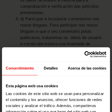
os datos facilitados á mesma para a
comprobación e verificación das peticións
presentadas.
d) Participar e incorporar comentarios nos
nosos blogues. Para participar nos nosos
blogues e que o seu comentario poida
publicarse, trataremos os datos de usuario
e correo electrónico coa finalidade de
identificar e xestionar a publicación do
mesmo na nosa web.
e) Colaborar activamente mediante unha
Consentimiento
Detalles
Acerca de las cookies
doazón ou facerse socio da Fundación
Entreculturas Fe y Alegría ou Fundación
Alboan
. No caso que acceda ao noso
Esta página web usa cookies
formulario na sección “colabora” e
cumprimente os seus datos. A información
Las cookies de este sitio web se usan para personalizar
el contenido y los anuncios, ofrecer funciones de redes
facilitada tratarase coa finalidade da xestión
sociales y analizar el tráfico. Además, compartimos
económica, contable, fiscal, administrativa
información sobre el uso que haga del sitio web con